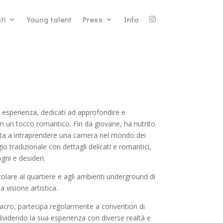
ti
Young talent
Press
Info
 esperienza, dedicati ad approfondire e
con un tocco romantico. Fin da giovane, ha nutrito
tata a intraprendere una carriera nel mondo dei
io tradizionale con dettagli delicati e romantici,
ni e desideri.
colare al quartiere e agli ambienti underground di
visione artistica.
cro, partecipa regolarmente a convention di
ondividendo la sua esperienza con diverse realtà e