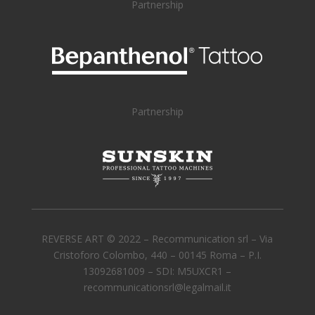
Partnership
Partnership
REVERSE ART © 2022 –
Recommunication srl – Via
Cristoforo Colombo, 440 – 00145 Roma – P.I.
13092681009 – SDI: M5UXCR1 –
recommunicationsrl@legalmail.it