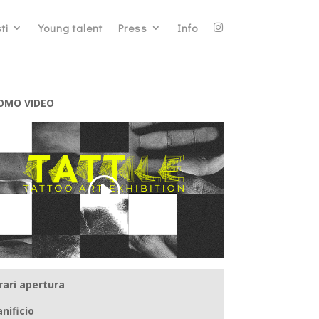
ti
Young talent
Press
Info
OMO VIDEO
rari apertura
anificio