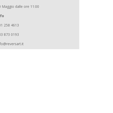
0 Maggio dalle ore 11:00
nfo
31 258 4613
33 873 0193
fo@reversart.it