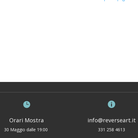


Orari Mostra
info@reverseart.it
30 Maggio dalle 19:00
331 258 4613