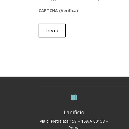
CAPTCHA (Verifica)

Lanificio
Via di Pietralata 159 – 159/A 00158 –
Roma