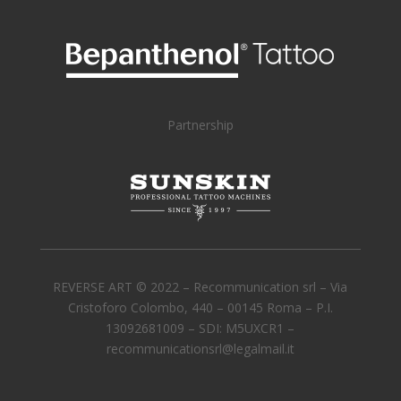
Partnership
REVERSE ART © 2022 –
Recommunication srl – Via
Cristoforo Colombo, 440 – 00145 Roma – P.I.
13092681009 – SDI: M5UXCR1 –
recommunicationsrl@legalmail.it