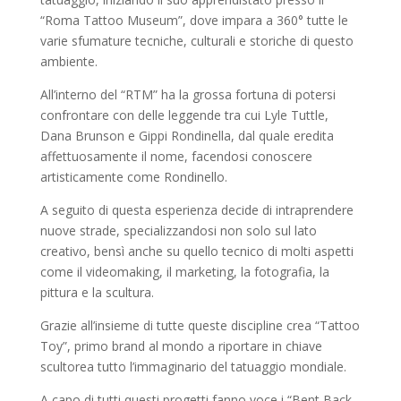
“Roma Tattoo Museum”, dove impara a 360° tutte le
varie sfumature tecniche, culturali e storiche di questo
ambiente.
All’interno del “RTM” ha la grossa fortuna di potersi
confrontare con delle leggende tra cui Lyle Tuttle,
Dana Brunson e Gippi Rondinella, dal quale eredita
affettuosamente il nome, facendosi conoscere
artisticamente come Rondinello.
A seguito di questa esperienza decide di intraprendere
nuove strade, specializzandosi non solo sul lato
creativo, bensì anche su quello tecnico di molti aspetti
come il videomaking, il marketing, la fotografia, la
pittura e la scultura.
Grazie all’insieme di tutte queste discipline crea “Tattoo
Toy”, primo brand al mondo a riportare in chiave
scultorea tutto l’immaginario del tatuaggio mondiale.
A capo di tutti questi progetti fanno voce i “Bent Back